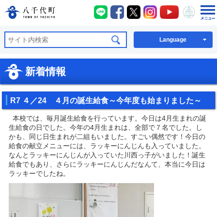
八千代町LINE
八千代町Facebook
八千代町X
八千代町Instagra
八千代町You
八千代
八千代町公式ホームページ
Language
新着情報
R7 ４／24 ４月の誕生給食～今年度も始まりました～
本校では、毎月誕生給食を行っています。今日は4月生まれの誕
生給食の日でした。今年の4月生まれは、全部で７名でした。し
かも、同じ日生まれが二組もいました。すごい偶然です！今日の
給食の献立メニューには、ラッキーにんじんも入っていました。
なんとラッキーにんじんが入っていた川西っ子がいました！誕生
給食でもあり、さらにラッキーにんじんだなんて、本当に今日は
ラッキーでしたね。