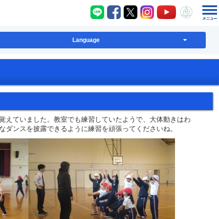
八千代町LINE
八千代町Facebook
八千代町X
八千代町Instagram
八千代町YouT
八千代
Language
覚えていました。教室でも練習していたようで、大体動きはわ
なダンスを披露できるように練習を頑張ってくださいね。