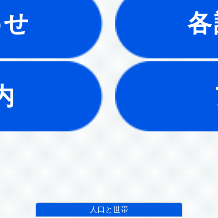
わせ
各
内