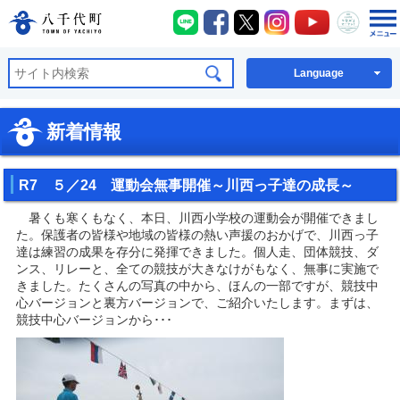
八千代町LINE
八千代町Facebook
八千代町X
八千代町Instagra
八千代町You
八千代
八千代町公式ホームページ
Language
新着情報
R7 ５／24 運動会無事開催～川西っ子達の成長～
暑くも寒くもなく、本日、川西小学校の運動会が開催できまし
た。保護者の皆様や地域の皆様の熱い声援のおかげで、川西っ子
達は練習の成果を存分に発揮できました。個人走、団体競技、ダ
ンス、リレーと、全ての競技が大きなけがもなく、無事に実施で
きました。たくさんの写真の中から、ほんの一部ですが、競技中
心バージョンと裏方バージョンで、ご紹介いたします。まずは、
競技中心バージョンから･･･