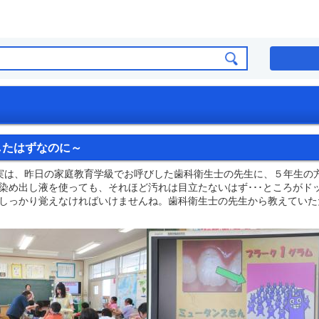
したはずなのに～
実は、昨日の家庭教育学級でお呼びした歯科衛生士の先生に、５年生の
染め出し液を使っても、それほど汚れは目立たないはず･･･ところがド
しっかり覚えなければいけませんね。歯科衛生士の先生から教えていた