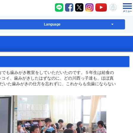
八千代町LINE
八千代町Facebook
八千代町X
八千代町Instagram
八千代町YouT
八千代
Language
方でも歯みがき教室をしていただいたのです。５年生は給食の
ッコイ、歯みがきしたはずなのに、どの川西っ子達も、ほぼ真
だいた歯みがきの仕方を忘れずに、これからも虫歯にならない