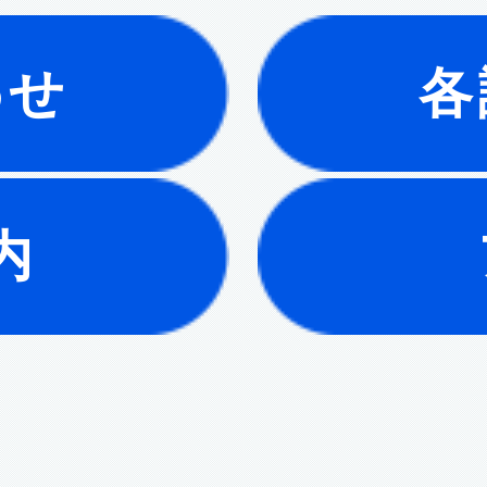
わせ
各
内