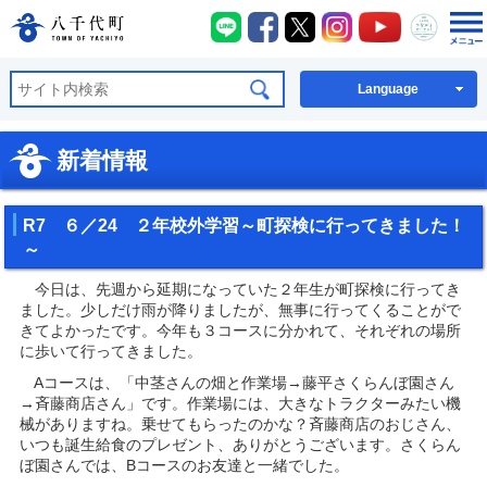
八千代町LINE
八千代町Facebook
八千代町X
八千代町Instagra
八千代町You
八千代
八千代町公式ホームページ
Language
新着情報
R7 ６／24 ２年校外学習～町探検に行ってきました！
～
今日は、先週から延期になっていた２年生が町探検に行ってき
ました。少しだけ雨が降りましたが、無事に行ってくることがで
きてよかったです。今年も３コースに分かれて、それぞれの場所
に歩いて行ってきました。
Aコースは、「中茎さんの畑と作業場→藤平さくらんぼ園さん
→斉藤商店さん」です。作業場には、大きなトラクターみたい機
械がありますね。乗せてもらったのかな？斉藤商店のおじさん、
いつも誕生給食のプレゼント、ありがとうございます。さくらん
ぼ園さんでは、Bコースのお友達と一緒でした。