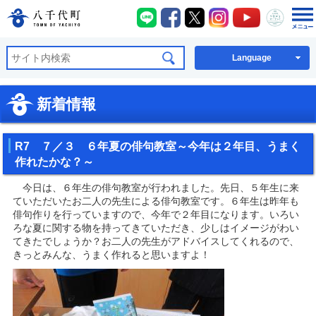
八千代町LINE
八千代町Facebook
八千代町X
八千代町Instagra
八千代町You
八千代
八千代町公式ホームページ
Language
新着情報
R7 ７／３ ６年夏の俳句教室～今年は２年目、うまく
作れたかな？～
今日は、６年生の俳句教室が行われました。先日、５年生に来
ていただいたお二人の先生による俳句教室です。６年生は昨年も
俳句作りを行っていますので、今年で２年目になります。いろい
ろな夏に関する物を持ってきていただき、少しはイメージがわい
てきたでしょうか？お二人の先生がアドバイスしてくれるので、
きっとみんな、うまく作れると思いますよ！