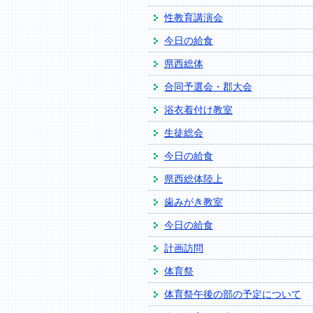
性教育講演会
今日の給食
県西総体
合同予選会・郡大会
浴衣着付け教室
生徒総会
今日の給食
県西総体陸上
歯みがき教室
今日の給食
計画訪問
体育祭
体育祭午後の部の予定について