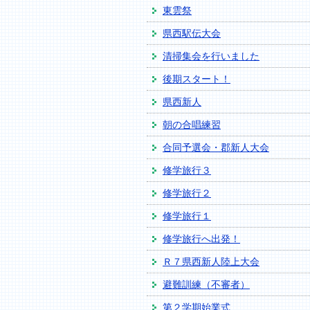
東雲祭
県西駅伝大会
清掃集会を行いました
後期スタート！
県西新人
朝の合唱練習
合同予選会・郡新人大会
修学旅行３
修学旅行２
修学旅行１
修学旅行へ出発！
Ｒ７県西新人陸上大会
避難訓練（不審者）
第２学期始業式