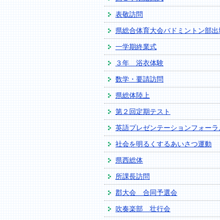
表敬訪問
県総合体育大会バドミントン部出
一学期終業式
３年 浴衣体験
数学・要請訪問
県総体陸上
第２回定期テスト
英語プレゼンテーションフォーラ
社会を明るくするあいさつ運動
県西総体
所課長訪問
郡大会 合同予選会
吹奏楽部 壮行会