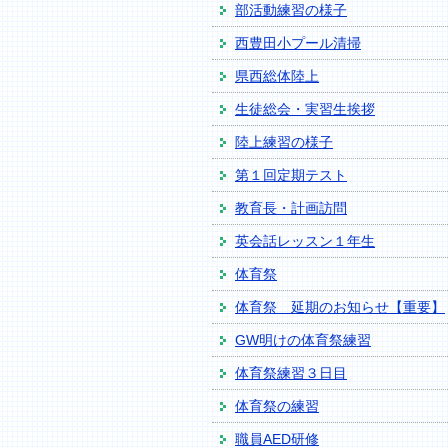
部活動練習の様子
西豊田小プール清掃
県西総体陸上
生徒総会・実習生挨拶
陸上練習の様子
第１回定期テスト
教育長・計画訪問
英会話レッスン１年生
体育祭
体育祭 延期のお知らせ【重要】
GW明けの体育祭練習
体育祭練習３日目
体育祭の練習
職員AED研修