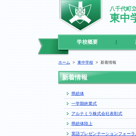
八千代町
東中
学校概要
ホーム
>
東中学校
>
新着情報
新着情報
県総体
一学期終業式
アルテミラ株式会社表彰式
県総体陸上
英語プレゼンテーションフォーラ