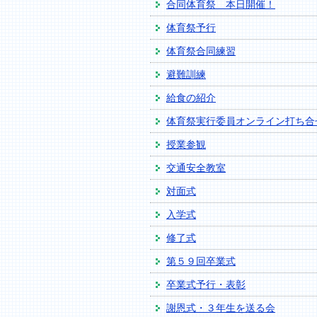
合同体育祭 本日開催！
体育祭予行
体育祭合同練習
避難訓練
給食の紹介
体育祭実行委員オンライン打ち合
授業参観
交通安全教室
対面式
入学式
修了式
第５９回卒業式
卒業式予行・表彰
謝恩式・３年生を送る会