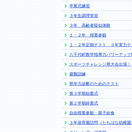
卒業式練習
３年生調理実習
３年 高齢者疑似体験
１・２年 授業参観
１・２年定期テスト ３年実力テ
八千代町数学指導力パワーアップ
スポーツチャレンジ県大会出場！
避難訓練
県学力診断のためのテスト
第３学期始業式
第２学期終業式
自由授業参観・親子給食
３年保育園訪問（たちばな幼稚園