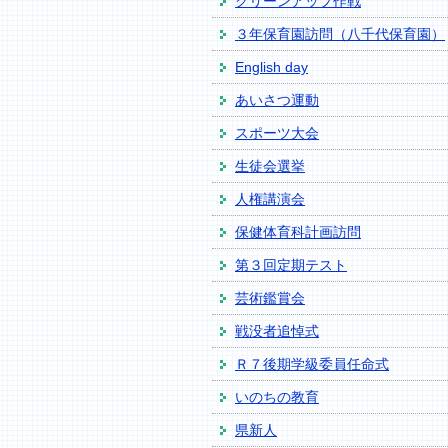
クリーンアップ作戦
３年保育園訪問（八千代保育園）
English day
あいさつ運動
スポーツ大会
生徒会選挙
人権講演会
保健体育科計画訪問
第３回定期テスト
芸術鑑賞会
戦没者追悼式
Ｒ７後期学級委員任命式
いのちの教育
県新人