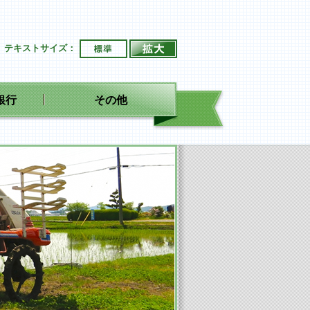
ージ
標準
拡大
テキストサイズ：
銀行
その他