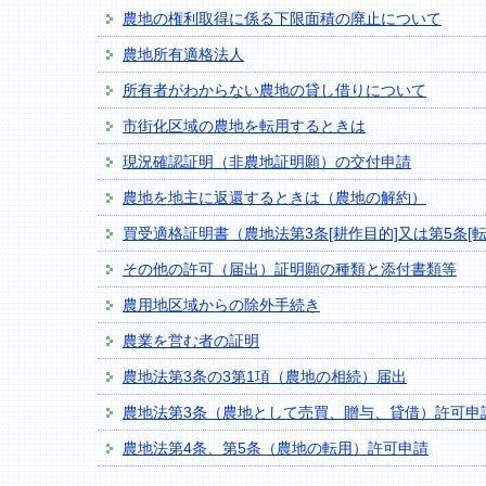
農地の権利取得に係る下限面積の廃止について
農地所有適格法人
所有者がわからない農地の貸し借りについて
市街化区域の農地を転用するときは
現況確認証明（非農地証明願）の交付申請
農地を地主に返還するときは（農地の解約）
買受適格証明書（農地法第3条[耕作目的]又は第5条[
その他の許可（届出）証明願の種類と添付書類等
農用地区域からの除外手続き
農業を営む者の証明
農地法第3条の3第1項（農地の相続）届出
農地法第3条（農地として売買、贈与、貸借）許可申
農地法第4条、第5条（農地の転用）許可申請