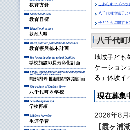
こあらキッズハッ
八千代町地域子ど
教育目標
子ども会に関する
教育大綱
八千代町
教育振興基本計画
地域子ども
学校施設の長寿命化計
ケーション
業務量管理・健康確保
る」体験イ
八千代町の学校
現在募集
学校再編
2026年8
生涯学習
【霞ヶ浦
八千代町の文化財