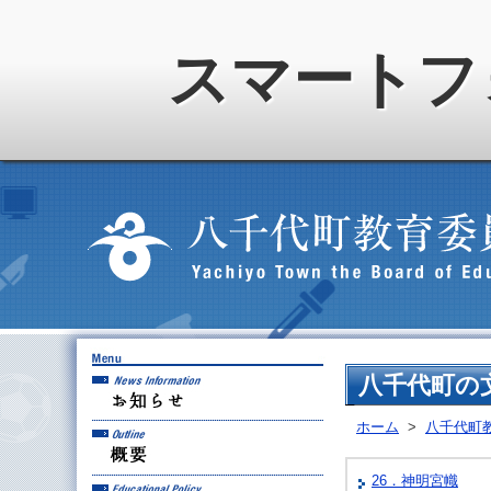
スマートフ
お知らせ
八千代町の
ホーム
>
八千代町
概要
26．神明宮幟
教育方針