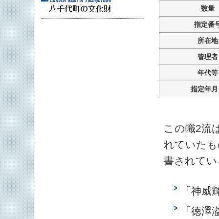
数量
指定番
所在地
管理者
年代等
指定年月
この幟2流
れていたも
書されてい
「神威
「徳澤