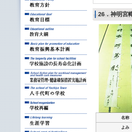
26．神明宮
教育目標
教育大綱
教育振興基本計画
学校施設の長寿命化計
業務量管理・健康確保
八千代町の学校
学校再編
生涯学習
名称
よみ
八千代町の文化財