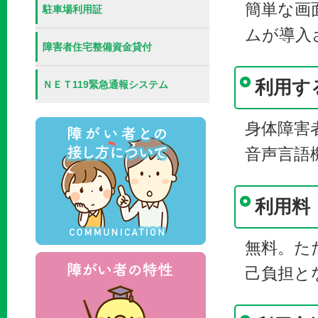
簡単な画
駐車場利用証
ムが導入
障害者住宅整備資金貸付
利用す
ＮＥＴ119緊急通報システム
障がい者との接し方につ
身体障害
音声言語
利用料
無料。た
障がい者の特性
己負担と