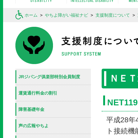
ホーム
>
やちよ障がい福祉ナビ
>
支援制度について
>
ＮＥＴ
JRジパング俱楽部特別会員制度
運賃通行料金の割引
NET1
障害基礎年金
平成28
声の広報やちよ
ト接続機