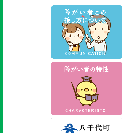
障が
障が
八千