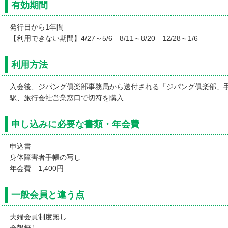
有効期間
発行日から1年間
【利用できない期間】4/27～5/6 8/11～8/20 12/28～1/6
利用方法
入会後、ジパング俱楽部事務局から送付される「ジパング俱楽部」
駅、旅行会社営業窓口で切符を購入
申し込みに必要な書類・年会費
申込書
身体障害者手帳の写し
年会費 1,400円
一般会員と違う点
夫婦会員制度無し