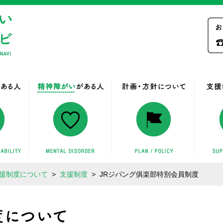
やちよ障がい福祉ナビ
る方
知的障がいがある方
精神障がいがある方
計画・
援制度について
>
支援制度
>
JRジパング俱楽部特別会員制度