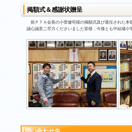
掲額式＆感謝状贈呈
前ＰＴＡ会長の小菅健司様の掲額式及び退任された本部
誠心誠意ご尽力くださいました皆様，今後とも中結城小
問い合わせ先