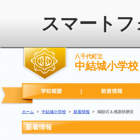
スマートフ
八千代町立
中結城小学校
学校概要
ホーム
>
中結城小学校
>
新着情報
>
掲額式＆感謝状贈呈
新着情報