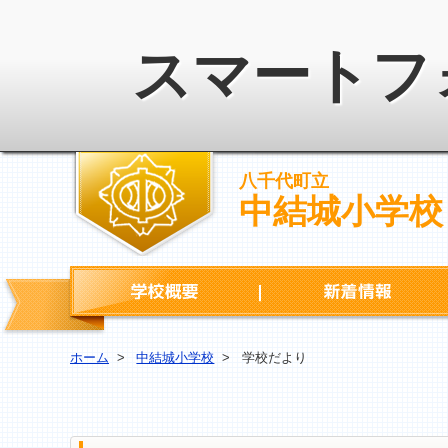
スマートフ
八千代町立
中結城小学校
学校概要
ホーム
>
中結城小学校
>
学校だより