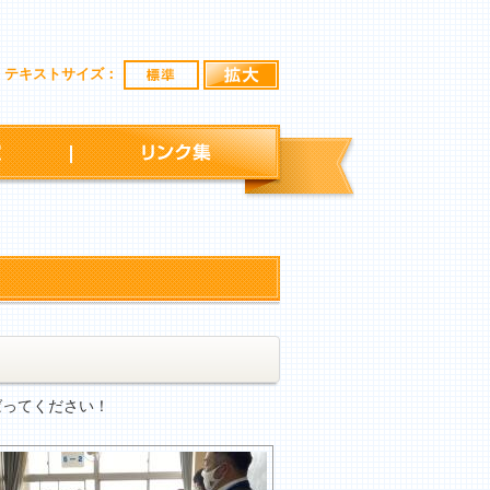
標準
拡大
テキストサイズ：
行事予定
リンク集
ばってください！