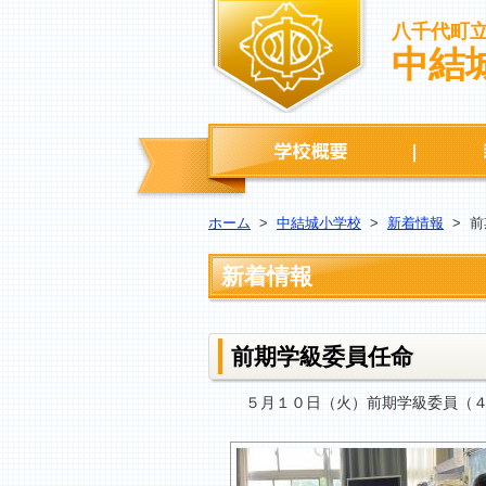
八千代町
中結
学校概要
ホーム
>
中結城小学校
>
新着情報
>
前
新着情報
前期学級委員任命
５月１０日（火）前期学級委員（４