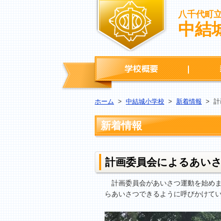
八千代町
中結
学校概要
ホーム
>
中結城小学校
>
新着情報
>
計
新着情報
計画委員会によるあい
計画委員会があいさつ運動を始めま
らあいさつできるように呼びかけて