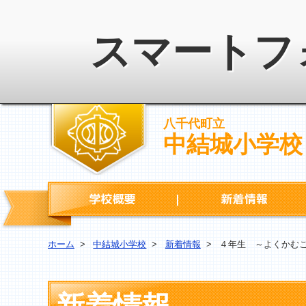
スマートフ
八千代町立
中結城小学校
学校概要
ホーム
>
中結城小学校
>
新着情報
>
４年生 ～よくかむ