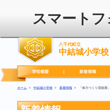
スマートフ
八千代町立
中結城小学校
学校概要
ホーム
>
中結城小学校
>
新着情報
>
「体力つくり奨励賞