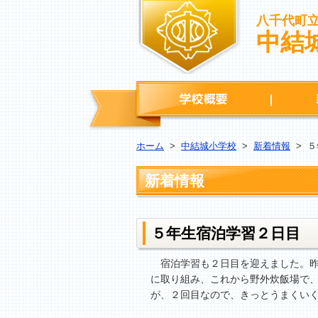
八千代町
中結
学校概要
ホーム
>
中結城小学校
>
新着情報
>
５
新着情報
５年生宿泊学習２日目
宿泊学習も２日目を迎えました。昨
に取り組み、これから野外炊飯場で
が、２回目なので、きっとうまくい