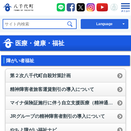
八千代町LINE
八千代町Facebook
八千代町X
八千代町Instagra
八千代町You
八千代
八千代町公式ホームページ
Language
医療・健康・福祉
障がい者福祉
第２次八千代町自殺対策計画
精神障害者旅客運賃割引の導入について
マイナ保険証施行に伴う自立支援医療（精神通院）の支給認定手続きについて
JRグループの精神障害者割引の導入について
やちよ障がい福祉ナビ