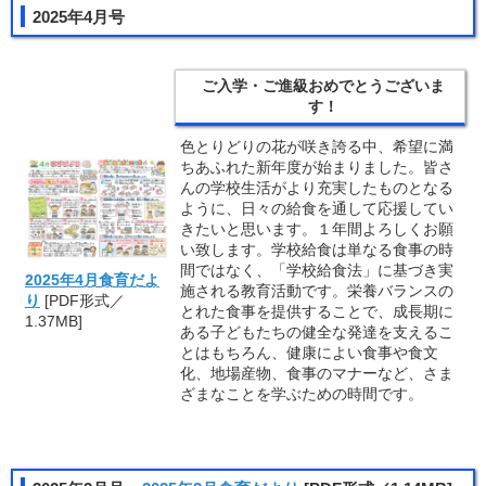
2025年4月号
ご入学・ご進級おめでとうございま
す！
色とりどりの花が咲き誇る中、希望に満
ちあふれた新年度が始まりました。皆さ
んの学校生活がより充実したものとなる
ように、日々の給食を通して応援してい
きたいと思います。１年間よろしくお願
い致します。学校給食は単なる食事の時
間ではなく、「学校給食法」に基づき実
2025年4月食育だよ
施される教育活動です。栄養バランスの
り
[PDF形式／
とれた食事を提供することで、成長期に
1.37MB]
ある子どもたちの健全な発達を支えるこ
とはもちろん、健康によい食事や食文
化、地場産物、食事のマナーなど、さま
ざまなことを学ぶための時間です。