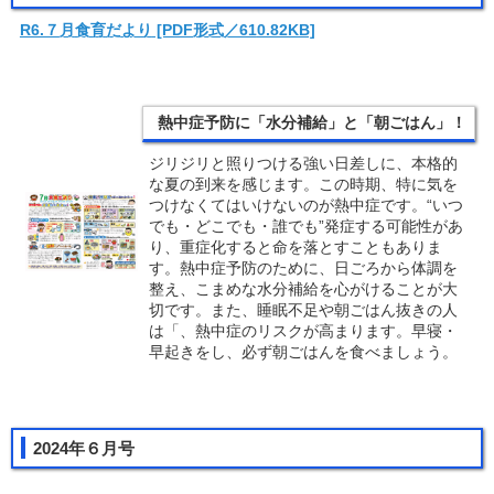
R6.７
月
食育
だ
より
[PDF形式／61
0.82KB]
熱中症予防に「水分補給」と「朝ごはん」！
ジリジリと照りつける強い日差しに、本格的
な夏の到来を感じます。この時期、特に気を
つけなくてはいけないのが熱中症です。“いつ
でも・どこでも・誰でも”発症する可能性があ
り、重症化すると命を落とすこともありま
す。熱中症予防のために、日ごろから体調を
整え、こまめな水分補給を心がけることが大
切です。また、睡眠不足や朝ごはん抜きの人
は「、熱中症のリスクが高まります。早寝・
早起きをし、必ず朝ごはんを食べましょう。
2024年６月号