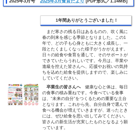
2025年3月号
2025年3月食育だより
[PDF形式／1.14MB]
1年間ありがとうございました！
まだ寒さの残る日はあるものの、吹く風に
春の到来を感じる季節となりました。この1
年で、どの子も心身ともに大きく成長し、一
段とたくましくなった様子がうかがえます。
日々の給食や食育を通して、そのサポートが
できていたらうれしいです。今月は、卒業や
進級を控えた皆さんへ、応援やお祝いの気持
ちを込めた給食を提供しますので、楽しみに
していてください。
卒業生の皆さんへ
健康な心と体は、毎日
の食事の積み重ねです。今食べている食事
は、“未来の自分”をつくるための重要な土台
となります。これから先、自分自身で選んで
食べる機会が増えていきますが、迷ったとき
には、ぜひ給食を思い出してみてください。
皆さんの新生活が充実したものとなるよう願
っています。