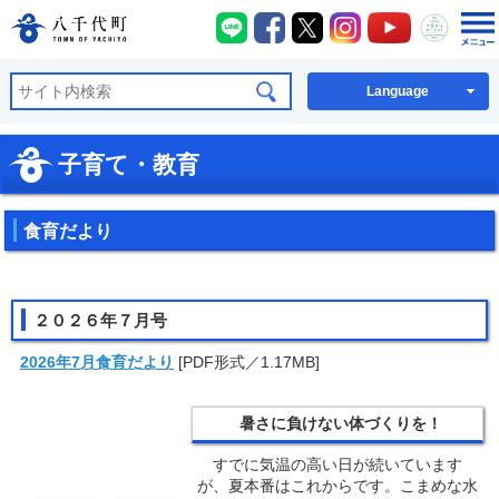
八千代町LINE
八千代町Facebook
八千代町X
八千代町Instagra
八千代町You
八千代
八千代町公式ホームページ
Language
子育て・教育
食育だより
２０２６年７月号
2026年7月食育だより
[PDF形式／1.17MB]
暑さに負けない体づくりを！
すでに気温の高い日が続いています
が、夏本番はこれからです。こまめな水