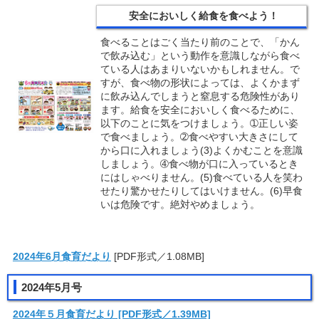
安全においしく給食を食べよう！
食べることはごく当たり前のことで、「かん
で飲み込む」という動作を意識しながら食べ
ている人はあまりいないかもしれません。で
すが、食べ物の形状によっては、よくかまず
に飲み込んでしまうと窒息する危険性があり
ます。給食を安全においしく食べるために、
以下のことに気をつけましょう。➀正しい姿
で食べましょう。➁食べやすい大きさにして
から口に入れましょう(3)よくかむことを意識
しましょう。➃食べ物が口に入っているとき
にはしゃべりません。(5)食べている人を笑わ
せたり驚かせたりしてはいけません。(6)早食
いは危険です。絶対やめましょう。
2024年6月食
育だ
より
[PDF形式／1.08MB]
2024年5月号
2024年５
月食
育
だより
[PDF形式／1.39MB]