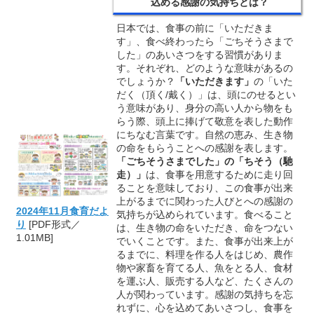
込める感謝の気持ちとは？
日本では、食事の前に「いただきま
す」、食べ終わったら「ごちそうさまで
した」のあいさつをする習慣がありま
す。それぞれ、どのような意味があるの
でしょうか？
「いただきます」
の「いた
だく（頂く/戴く）」は、頭にのせるとい
う意味があり、身分の高い人から物をも
らう際、頭上に捧げて敬意を表した動作
にちなむ言葉です。自然の恵み、生き物
の命をもらうことへの感謝を表します。
「ごちそうさまでした」の「ちそう（馳
走）」
は、食事を用意するために走り回
ることを意味しており、この食事が出来
上がるまでに関わった人びとへの感謝の
2024年11月食育だよ
気持ちが込められています。食べること
り
[PDF形式／
は、生き物の命をいただき、命をつない
1.01MB]
でいくことです。また、食事が出来上が
るまでに、料理を作る人をはじめ、農作
物や家畜を育てる人、魚をとる人、食材
を運ぶ人、販売する人など、たくさんの
人が関わっています。感謝の気持ちを忘
れずに、心を込めてあいさつし、食事を