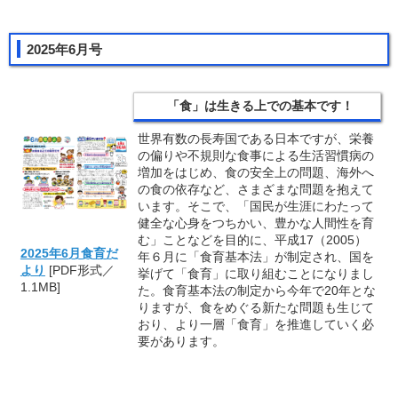
2025年6月号
「食」は生きる上での基本です！
世界有数の長寿国である日本ですが、栄養
の偏りや不規則な食事による生活習慣病の
増加をはじめ、食の安全上の問題、海外へ
の食の依存など、さまざまな問題を抱えて
います。そこで、「国民が生涯にわたって
健全な心身をつちかい、豊かな人間性を育
む」ことなどを目的に、平成17（2005）
2025年6月食育だ
年６月に「食育基本法」が制定され、国を
より
[PDF形式／
挙げて「食育」に取り組むことになりまし
1.1MB]
た。食育基本法の制定から今年で20年とな
りますが、食をめぐる新たな問題も生じて
おり、より一層「食育」を推進していく必
要があります。