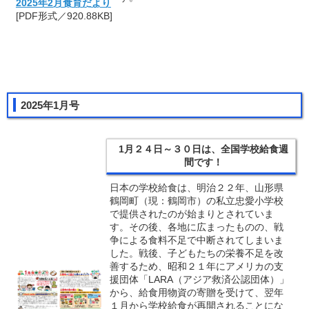
2025年2月食育だより
[PDF形式／920.88KB]
2025年1月号
1月２４日～３０日は、全国学校給食週
間です！
日本の学校給食は、明治２２年、山形県
鶴岡町（現：鶴岡市）の私立忠愛小学校
で提供されたのが始まりとされていま
す。その後、各地に広まったものの、戦
争による食料不足で中断されてしまいま
した。戦後、子どもたちの栄養不足を改
善するため、昭和２１年にアメリカの支
援団体「LARA（アジア救済公認団体）」
から、給食用物資の寄贈を受けて、翌年
１月から学校給食が再開されることにな