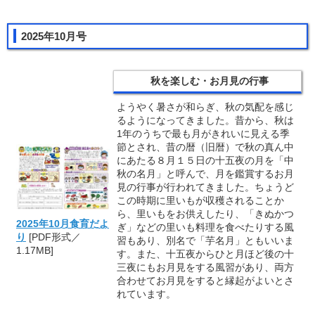
2025年10月号
秋を楽しむ・お月見の行事
ようやく暑さが和らぎ、秋の気配を感じ
るようになってきました。昔から、秋は
1年のうちで最も月がきれいに見える季
節とされ、昔の暦（旧暦）で秋の真ん中
にあたる８月１５日の十五夜の月を「中
秋の名月」と呼んで、月を鑑賞するお月
見の行事が行われてきました。ちょうど
この時期に里いもが収穫されることか
ら、里いもをお供えしたり、「きぬかつ
2025年10月食育だよ
ぎ」などの里いも料理を食べたりする風
り
[PDF形式／
習もあり、別名で「芋名月」ともいいま
1.17MB]
す。また、十五夜からひと月ほど後の十
三夜にもお月見をする風習があり、両方
合わせてお月見をすると縁起がよいとさ
れています。