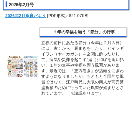
2026年2月号
2026年2月食育だより
[PDF形式／821.07KB]
１年の幸福を願う『節分」の行事
立春の前日にあたる節分（今年は２月３日）
には、古くから、豆まきをしたり、ヒイラギ
イワシ（ヤイカガシ）を玄関に飾ったりし
て、病気や災難を起こす“鬼（邪気)”を追い払
い、１年の無事や幸福を願う風習がありま
す。最近では、「恵方巻き」が店頭をにぎわ
すようになりましたが、もともと全国的な風
習ではなく、江戸時代に大阪の商人が商売繁
盛祈願のために行っていた風習が始まりとさ
れています。（※諸説あります）