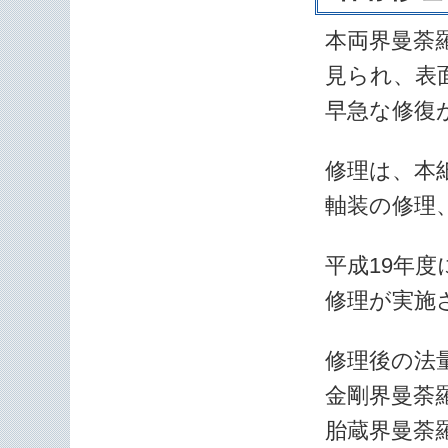
本両界曼荼
見られ、表
早急な修復
修理は、本
軸装の修理
平成19年
修理が実施
修理後の法
金剛界曼荼羅図
胎蔵界曼荼羅図