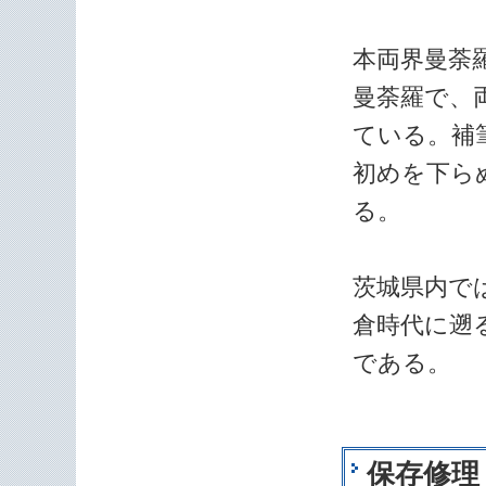
本両界曼荼
曼荼羅で、
ている。補
初めを下ら
る。
茨城県内で
倉時代に遡
である。
保存修理