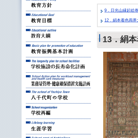
9．日光山縁起絵巻
教育目標
12．絹本着色両
教育大綱
13．絹
教育振興基本計画
学校施設の長寿命化計
業務量管理・健康確保
八千代町の学校
学校再編
生涯学習
八千代町の文化財