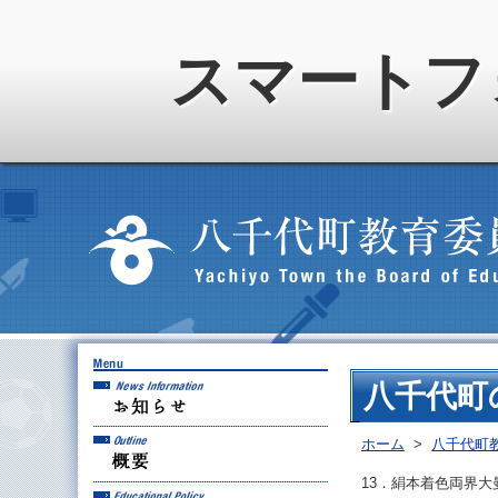
スマートフ
お知らせ
八千代町
概要
ホーム
>
八千代町
13．絹本着色両界大
教育方針