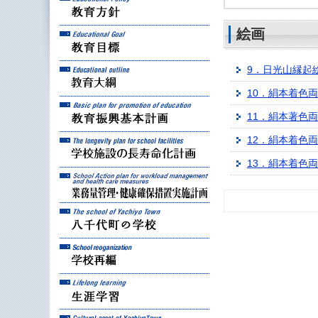
絵画
教育目標
教育大綱
9．日光山縁起
10．絹本着色
教育振興基本計画
11．絹本著色
学校施設の長寿命化計
12．絹本着色
13．絹本着色
業務量管理・健康確保
八千代町の学校
学校再編
生涯学習
八千代町の文化財