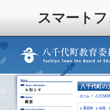
スマートフ
お知らせ
八千代町の
ホーム
>
八千代町
概要
建造物
絵画
教育方針