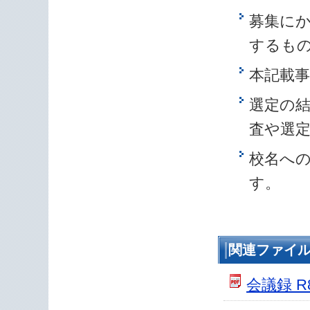
募集に
するも
本記載
選定の
査や選
校名へ
す。
関連ファイ
会議録 R8