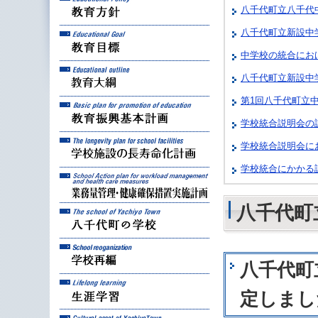
八千代町立八千代
八千代町立新設中
教育目標
中学校の統合にお
教育大綱
八千代町立新設中
第1回八千代町立
教育振興基本計画
学校統合説明会の説
学校施設の長寿命化計
学校統合説明会に
学校統合にかかる
業務量管理・健康確保
八千代町
八千代町の学校
学校再編
八千代町
生涯学習
定しまし
八千代町の文化財