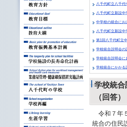
八千代町立八千代
八千代町立新設中
教育目標
中学校の統合にお
教育大綱
八千代町立新設中
第1回八千代町立
教育振興基本計画
学校統合説明会の説
学校施設の長寿命化計
学校統合説明会に
学校統合にかかる
業務量管理・健康確保
学校統合
八千代町の学校
（回答）
学校再編
令和７年５
生涯学習
統合の住民
八千代町の文化財