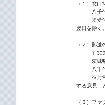
（１）窓口
八千代町
※受付時間
翌日を除く
（２）郵送
〒300-3
茨城県結城
八千代町教
※封筒に
する意見」
（３）ファ