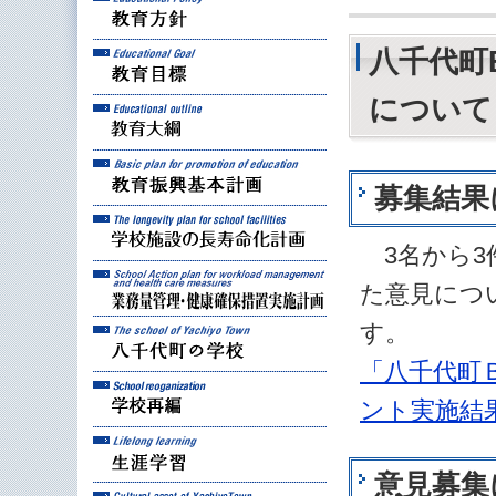
教育目標
八千代町
について
教育大綱
教育振興基本計画
募集結果
学校施設の長寿命化計
3名から3
業務量管理・健康確保
た意見につ
す。
八千代町の学校
「八千代町
学校再編
ント実施結
生涯学習
意見募集
八千代町の文化財