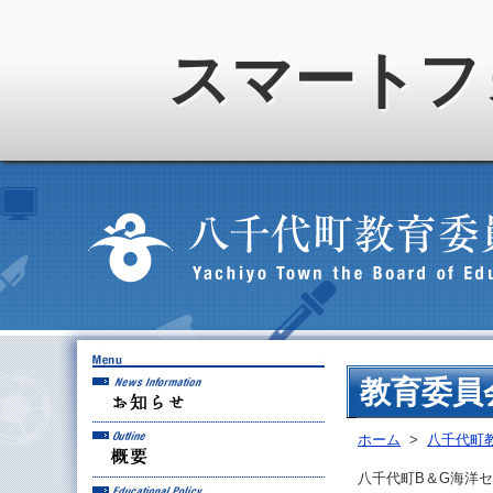
スマートフ
お知らせ
教育委員
概要
ホーム
>
八千代町
八千代町B＆G海洋
教育方針