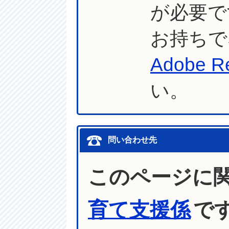
が必要で
お持ちで
Adobe R
い。
問い合わせ先
このページに
育て支援係
で