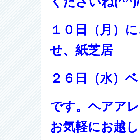
くださいね(^^)
１０日（月）に
せ、紙芝居
２６日（水）ベ
です。ヘアアレ
お気軽にお越し