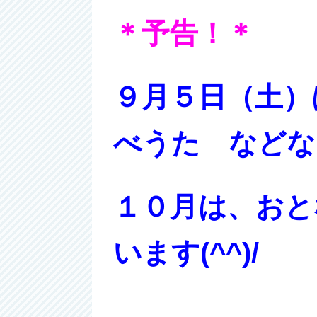
＊予告！＊
９月５日（土）
べうた などな
１０月は、おと
います(^^)/