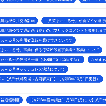
代町地域公共交通計画
「八菜まゎ～る号」が新ダイヤ運行
代町地域公共交通計画（案）のパブリックコメントを募集しま
まゎ～る号の利用者登録を受け付けています
菜まゎ～る号」事業に係る停留所設置事業者の募集について
ゎ～る号の停留所一覧（令和8年5月15日更新）
八菜まゎ
まゎ～る号キャッシュレス決済について
バス【八千代町役場～古河駅東口】（令和3年10月1日更新）
公益通報制度
【令和8年度申請は11月30日(月)まで】八