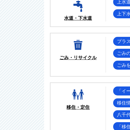
上水
上下
水道・下水道
プラ
ごみ
ごみ・リサイクル
ごみ
「イ
移住
移住・定住
八千
「移