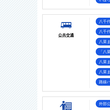
八千
八千
公共交通
八菜
「八
八菜ま
八菜
路線
外部