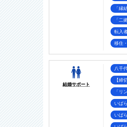
「縁
「二
転入
移住
八千
【締
結婚サポート
「リ
いば
いば
いば