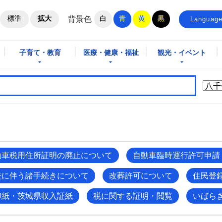
ホームページ
標準
拡大
白
青
黄
黒
背景色
Languag
子育て・教育
医療・健康・福祉
観光・イベント
動車税用住所証明の廃止について
自動車臨時運行許可申請
去に伴う諸手続きについて
改葬許可について
住民登
印紙・茨城県収入証紙
税に関する証明・閲覧
いばら