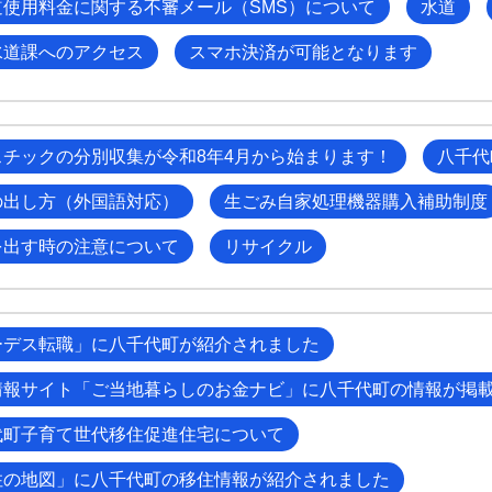
道使用料金に関する不審メール（SMS）について
水道
水道課へのアクセス
スマホ決済が可能となります
スチックの分別収集が令和8年4月から始まります！
八千代
の出し方（外国語対応）
生ごみ自家処理機器購入補助制度
を出す時の注意について
リサイクル
ーデス転職」に八千代町が紹介されました
情報サイト「ご当地暮らしのお金ナビ」に八千代町の情報が掲
代町子育て世代移住促進住宅について
住の地図」に八千代町の移住情報が紹介されました