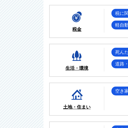
税に
軽自
税金
死ん
道路
生活・環境
空き
土地・住まい