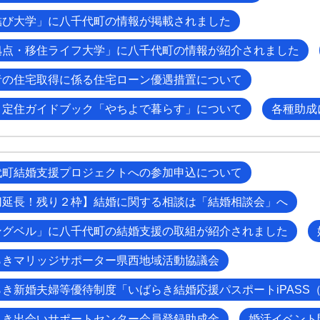
結び大学」に八千代町の情報が掲載されました
拠点・移住ライフ大学」に八千代町の情報が紹介されました
者の住宅取得に係る住宅ローン優遇措置について
・定住ガイドブック「やちよで暮らす」について
各種助成
代町結婚支援プロジェクトへの参加申込について
切延長！残り２枠】結婚に関する相談は「結婚相談会」へ
ングベル」に八千代町の結婚支援の取組が紹介されました
らきマリッジサポーター県西地域活動協議会
らき新婚夫婦等優待制度「いばらき結婚応援パスポートiPASS
らき出会いサポートセンター会員登録助成金
婚活イベント