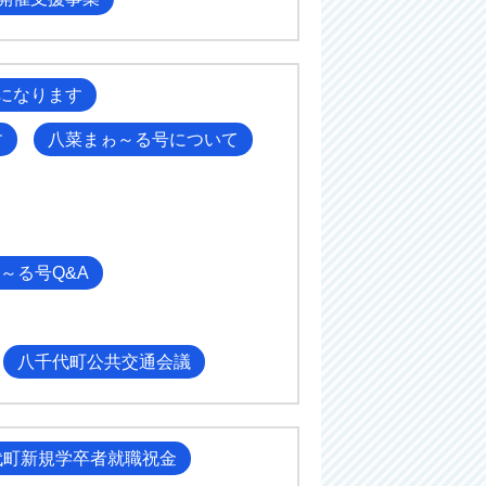
になります
す
八菜まゎ～る号について
～る号Q&A
八千代町公共交通会議
千代町新規学卒者就職祝金