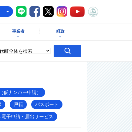
八千代町LINE
八千代町Facebook
八千代町X
八千代町Instagram
八千代町つな
八千代町YouTube
e
事業者
町政
（仮ナンバー申請）
録
戸籍
パスポート
き電子申請・届出サービス