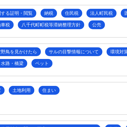
関する証明・閲覧
納税
住民税
法人町民税
動車税
八千代町町税等滞納整理方針
公売
だ野鳥を見かけたら
サルの目撃情報について
環境対
・水路・橋梁
ペット
家
土地利用
住まい