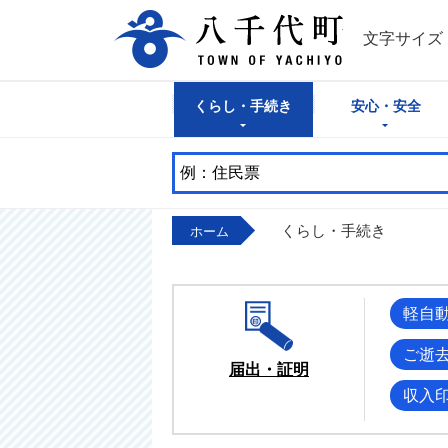
八千代町公式
文字サイズ
くらし・手続き
安心・安全
くらし・手続き
ホーム
軽自
ご逝
届出・証明
収入