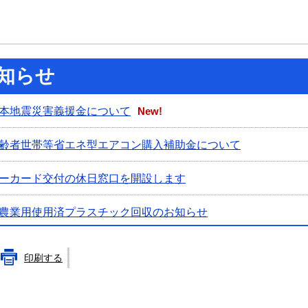
知らせ
本地震災害義援金について
New!
齢者世帯等省エネ型エアコン購入補助金について
ーカード交付の休日窓口を開設します
農業用使用済プラスチック回収のお知らせ
応援デジタル商品券（やちペイ）事業について
印刷する
域（農振除外）について