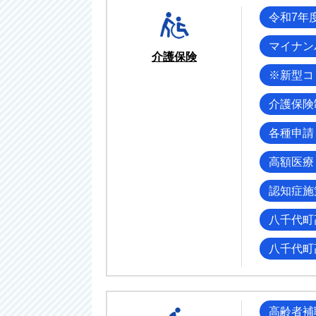
令和7年
マイナン
介護保険
※新型コ
介護保険
各種申請
高額医療
認知症施
八千代町
八千代町
高齢者補