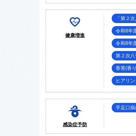
「第２次
令和8年
健康増進
令和8年
第２次八
香害(香
ヒアリン
手足口病
感染症予防