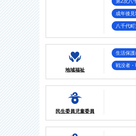
第2次八
成年後見
八千代町
生活保護
戦没者・
地域福祉
民生委員児童委員