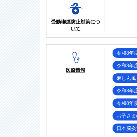
受動喫煙防止対策につ
いて
令和8年
令和8年
医療情報
麻しん風
令和8年
令和8年
お子さま
日本脳炎