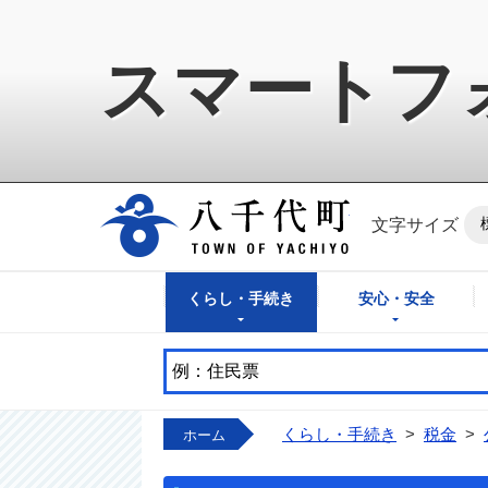
スマートフ
八千代町公式ホ
文字サイズ
くらし・手続き
安心・安全
くらし・手続き
>
税金
>
ホーム