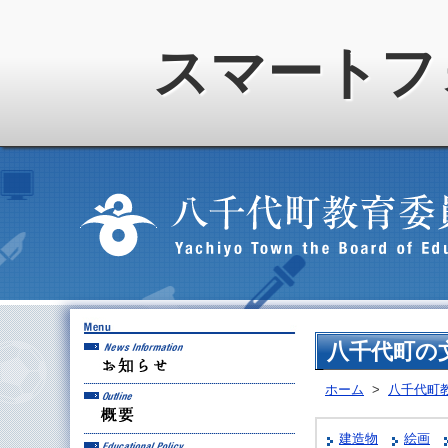
スマートフ
お知らせ
八千代町の
ホーム
>
八千代町
概要
建造物
絵画
教育方針