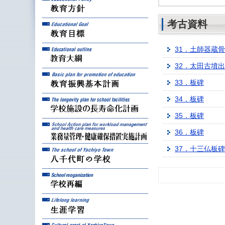
考古資料
教育目標
教育大綱
31．土師器蔵
32．太田古墳
教育振興基本計画
33．板碑
学校施設の長寿命化計
34．板碑
35．板碑
業務量管理・健康確保
36．板碑
37．十三仏板碑
八千代町の学校
学校再編
生涯学習
八千代町の文化財