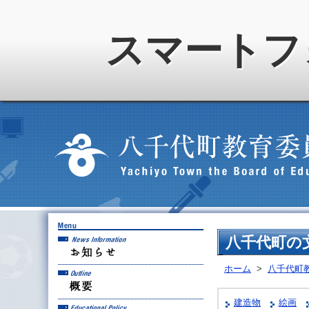
スマートフ
お知らせ
八千代町の
ホーム
>
八千代町
概要
建造物
絵画
教育方針