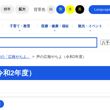
ホームページ
標準
拡大
白
青
黄
黒
背景色
Languag
子育て・教育
医療・健康・福祉
観光・イベント
声の「広報やちよ」
>
声の広報やちよ（令和2年度）
令和2年度）
課