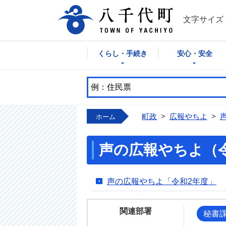
八千代町公式
文字サイズ
くらし・手続き
安心・安全
町政
>
広報やちよ
>
ホーム
声の広報やちよ（
声の広報やちよ「令和2年度」
関連部署
秘書