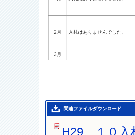
2月
入札はありませんでした。
3月
関連ファイルダウンロード
H29 １０入