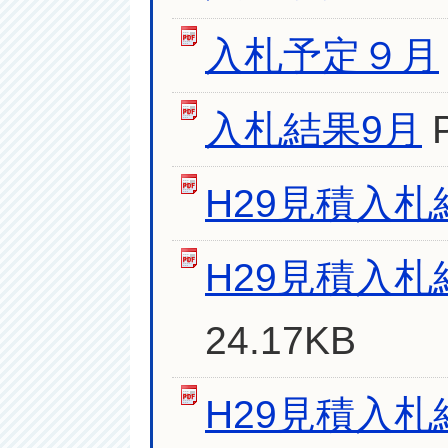
入札予定９月
入札結果9月
H29見積入札
H29見積入札
24.17KB
H29見積入札