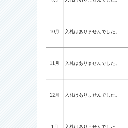
10月
入札はありませんでした。
11月
入札はありませんでした。
12月
入札はありませんでした。
1月
入札はありませんでした。