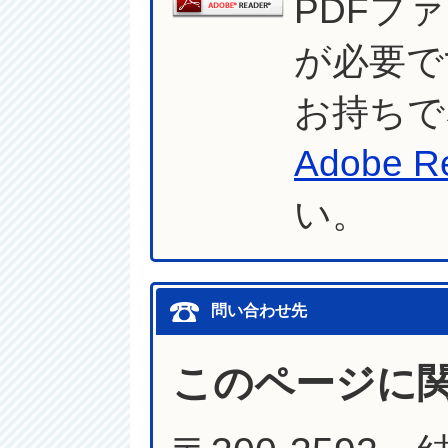
PDFフ
が必要で
お持ちで
Adobe R
い。
問い合わせ先
このページに