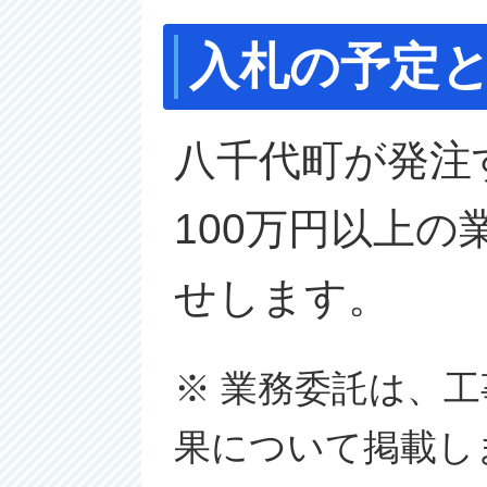
入札の予定と
八千代町が発注
100万円以上の
せします。
※ 業務委託は、
果について掲載し