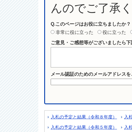
んのでご了承
Q.このページはお役に立ちましたか？
非常に役に立った
役に立った
ご意見・ご感想等がございましたら下
メール認証のためのメールアドレスを
入札の予定と結果（令和８年度）
入
入札の予定と結果（令和５年度）
入