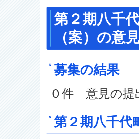
第２期八千
（案）の意
募集の結果
０件 意見の提
第２期八千代