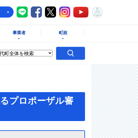
八千代町LINE
八千代町Facebook
八千代町X
八千代町Instagram
八千代町つな
八千代町YouTube
e
事業者
町政
係るプロポーザル審