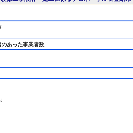
事
出のあった事業者数
地