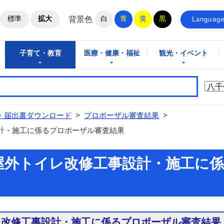
ホームページ
標準
拡大
白
青
黄
黒
背景色
Languag
子育て・教育
医療・健康・福祉
観光・イベント
・届出書ダウンロード
>
プロポーザル審査結果
>
計・施工に係るプロポーザル審査結果
屋外トイレ改修工事設計・施工に
レ改修工事設計・施工に係るプロポーザル審査結果