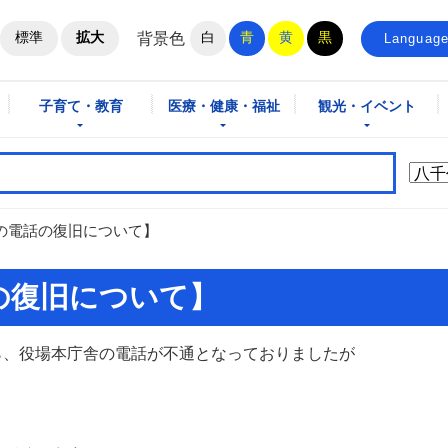
ホームページ
標準
拡大
白
青
黄
黒
背景色
Languag
子育て・教育
医療・健康・福祉
観光・イベント
の電話の復旧について】
の復旧について】
から、役場本庁舎の電話が不通となっておりましたが