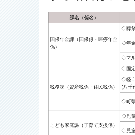
課名（係名）
◇葬
国保年金課（国保係・医療年金
◇年
係）
◇マ
◇固
◇軽
税務課（資産税係・住民税係）
(八千
◇町
◇児
こども家庭課（子育て支援係）
◇児