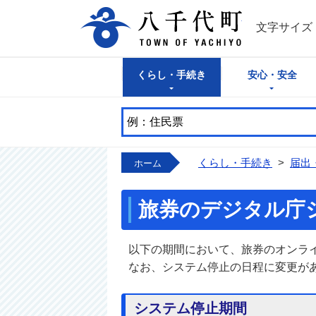
八千代町公式
文字サイズ
くらし・手続き
安心・安全
くらし・手続き
>
届出
ホーム
旅券のデジタル庁
以下の期間において、旅券のオンラ
なお、システム停止の日程に変更が
システム停止期間