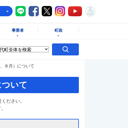
八千代町LINE
八千代町Facebook
八千代町X
八千代町Instagram
八千代町つな
八千代町YouTube
e
事業者
町政
、８月）について
について
意ください。
す。