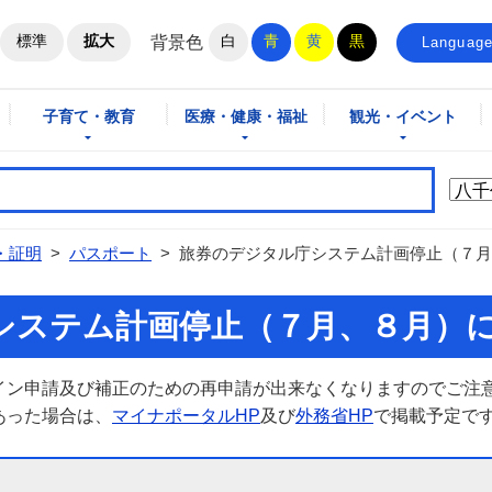
ホームページ
標準
拡大
白
青
黄
黒
背景色
Languag
子育て・教育
医療・健康・福祉
観光・イベント
・証明
>
パスポート
>
旅券のデジタル庁システム計画停止（７月
システム計画停止（７月、８月）
イン申請及び補正のための再申請が出来なくなりますのでご注
あった場合は、
マイナポータルHP
及び
外務省HP
で掲載予定で