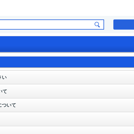
さい
いて
について