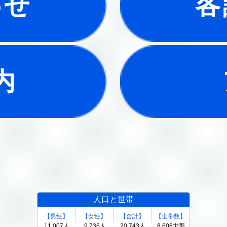
わせ
各
内