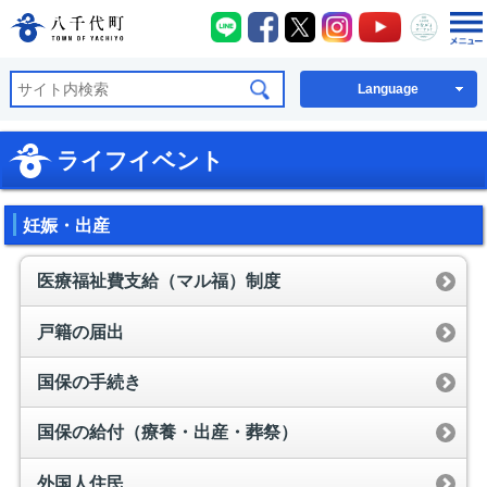
八千代町LINE
八千代町Facebook
八千代町X
八千代町Instagra
八千代町You
八千代
八千代町公式ホームページ
Language
ライフイベント
妊娠・出産
医療福祉費支給（マル福）制度
戸籍の届出
国保の手続き
国保の給付（療養・出産・葬祭）
外国人住民