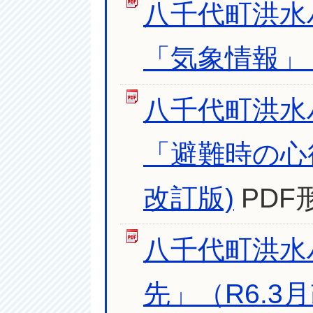
八千代町洪水
「気象情報」（
八千代町洪水
「避難時の心
改訂版)
PDF
八千代町洪水
先」（R6.3