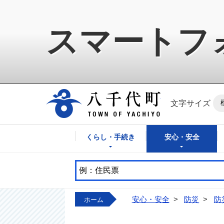
スマートフ
八千代町公式ホ
文字サイズ
くらし・手続き
安心・安全
安心・安全
>
防災
>
防
ホーム