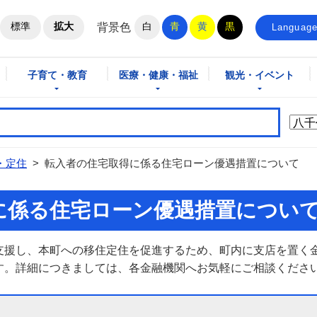
ホームページ
標準
拡大
白
青
黄
黒
背景色
Languag
子育て・教育
医療・健康・福祉
観光・イベント
・定住
>
転入者の住宅取得に係る住宅ローン優遇措置について
に係る住宅ローン優遇措置につい
支援し、本町への移住定住を促進するため、町内に支店を置く
す。詳細につきましては、各金融機関へお気軽にご相談くださ