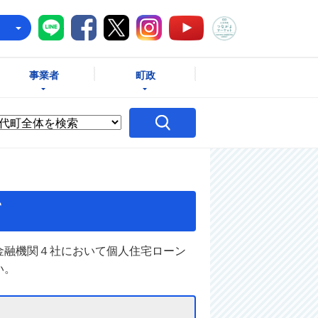
八千代町LINE
八千代町Facebook
八千代町X
八千代町Instagram
八千代町つな
八千代町YouTube
e
事業者
町政
て
金融機関４社において個人住宅ローン
い。