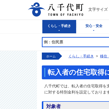
八千代町公式
文字サイズ
くらし・手続き
安心・安全
くらし・手続き
>
移住
ホーム
転入者の住宅取得
八千代町では、転入者の住宅取得を
に対する特別金利を設定しておりま
対象者