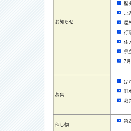
歴
ご
お知らせ
屋
行
住
県
7
は
町
募集
裁
第
催し物