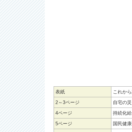
表紙
これから
2～3ページ
自宅の災
4ページ
持続化給
5ページ
国民健康