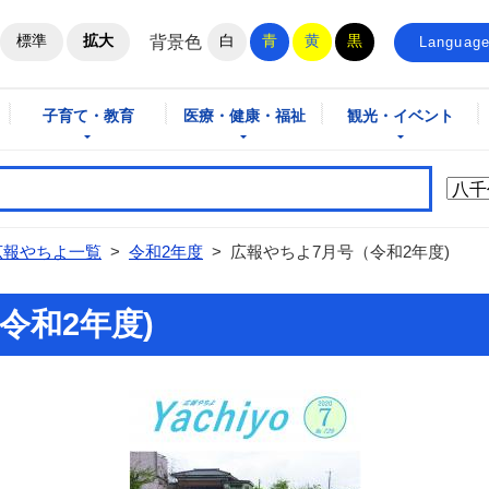
ホームページ
標準
拡大
白
青
黄
黒
背景色
Languag
子育て・教育
医療・健康・福祉
観光・イベント
広報やちよ一覧
>
令和2年度
>
広報やちよ7月号（令和2年度)
令和2年度)