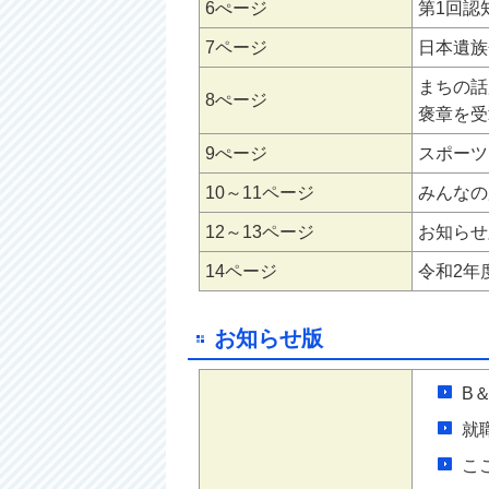
6ぺージ
第1回認
7ページ
日本遺族
まちの話
8ぺージ
褒章を受
9ぺージ
スポーツ
10～11ページ
みんなの
12～13ページ
お知らせ版
14ページ
令和2年
お知らせ版
B
就
こ