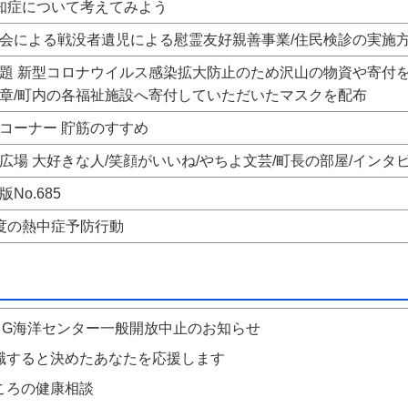
知症について考えてみよう
会による戦没者遺児による慰霊友好親善事業/住民検診の実施
題 新型コロナウイルス感染拡大防止のため沢山の物資や寄付を
章/町内の各福祉施設へ寄付していただいたマスクを配布
コーナー 貯筋のすすめ
広場 大好きな人/笑顔がいいね/やちよ文芸/町長の部屋/インタ
No.685
度の熱中症予防行動
＆G海洋センター一般開放中止のお知らせ
職すると決めたあなたを応援します
ころの健康相談