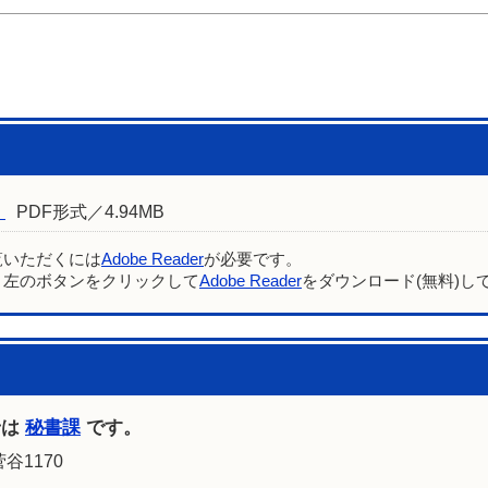
）
PDF形式／4.94MB
覧いただくには
Adobe Reader
が必要です。
、左のボタンをクリックして
Adobe Reader
をダウンロード(無料)し
せは
秘書課
です。
谷1170