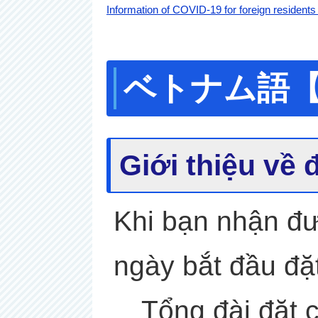
Information of COVID-19 for foreign r
ベトナム語【Ti
Gi
ớ
i thi
ệ
u v
ề
Khi bạn nhận đư
ngày bắt đầu đặ
Tổng đài đặt c