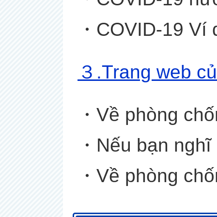
・COVID-19 Ví d
３
.Trang web c
ủ
・Về phòng chống
・Nếu bạn nghĩ 
・Về phòng chống