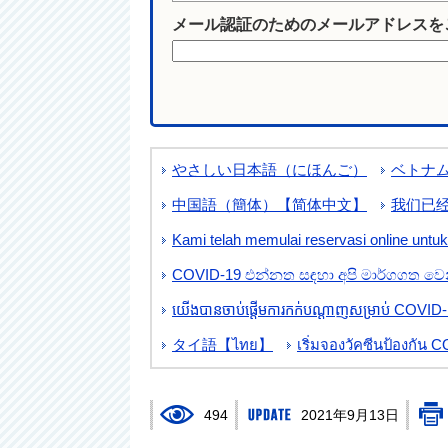
メール認証のためのメールアドレスを
やさしい日本語（にほんご）
ベトナム語
中国語（簡体）【简体中文】
我们已经
Kami telah memulai reservasi online unt
COVID-19 එන්නත සඳහා අපි මාර්ගගත වෙන
យើងបានចាប់ផ្តើមការកក់បណ្តាញសម្រាប់ COVID-19 ក
タイ語【ไทย】
เริ่มจองวัคซีนป้องกัน 
494
2021年9月13日