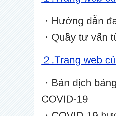
・Hướng dẫn đa
・Quầy tư vấn t
２
.Trang web c
ủ
・Bản dịch bảng 
COVID-19
・COVID-19 hướ