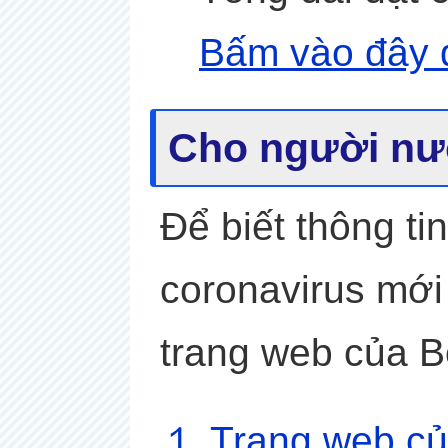
Bấm vào đây 
Cho ng
ườ
i n
ư
Để biết thông ti
coronavirus mới
trang web của B
１
.Trang web c
ủ