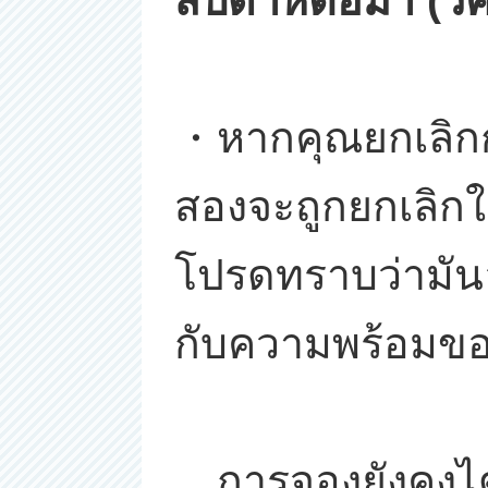
สัปดาห์ต่อมา (วั
・หากคุณยกเลิกกา
สองจะถูกยกเลิกใ
โปรดทราบว่ามันอา
กับความพร้อมขอ
การจองยังคงได้ร