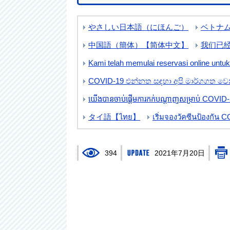
やさしい日本語（にほんご）
ベトナム語
中国語（簡体）【简体中文】
我们已经
Kami telah memulai reservasi online unt
COVID-19 එන්නත සඳහා අපි මාර්ගගත වෙන
យើងបានចាប់ផ្តើមការកក់បណ្តាញសម្រាប់ COVID-19 ក
タイ語【ไทย】
เริ่มจองวัคซีนป้องกัน 
394
2021年7月20日