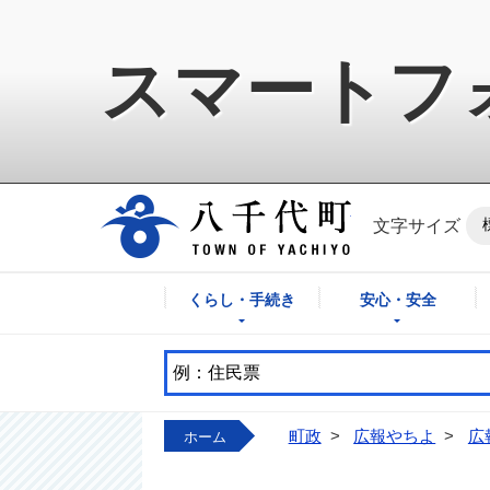
スマートフ
八千代町公式ホ
文字サイズ
くらし・手続き
安心・安全
町政
>
広報やちよ
>
広
ホーム