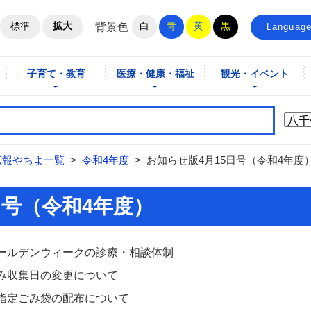
ホームページ
標準
拡大
白
青
黄
黒
背景色
Languag
子育て・教育
医療・健康・福祉
観光・イベント
広報やちよ一覧
>
令和4年度
>
お知らせ版4月15日号（令和4年度
日号（令和4年度）
ールデンウィークの診療・相談体制
み収集日の変更について
指定ごみ袋の配布について