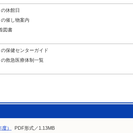
月の休館日
月の催し物案内
着図書
月の保健センターガイド
月の救急医療体制一覧
年度）
PDF形式／1.13MB