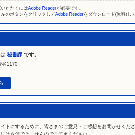
覧いただくには
Adobe Reader
が必要です。
、左のボタンをクリックして
Adobe Reader
をダウンロード(無料)し
せは
秘書課
です。
谷1170
ら
サイトにするために、皆さまのご意見・ご感想をお聞かせくだ
想には返信できませんのでご了承ください。