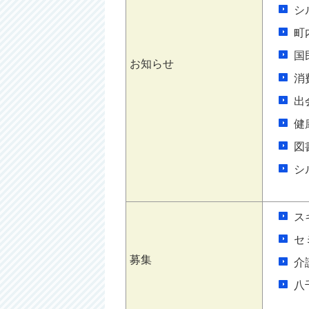
シ
町
国
お知らせ
消
出
健
図
シ
ス
セ
募集
介
八