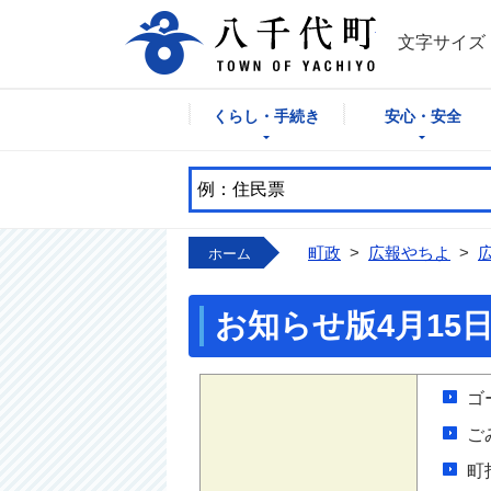
八千代町公式
文字サイズ
くらし・手続き
安心・安全
町政
>
広報やちよ
>
ホーム
お知らせ版4月15
ゴ
ご
町