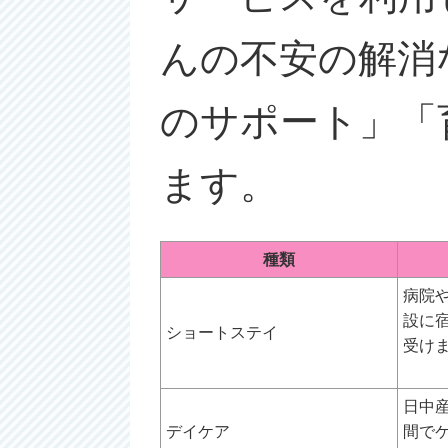
んの不安の解消
のサポート」「
ます。
種類
病院
設に
ショートステイ
受け
日中
デイケア
間で