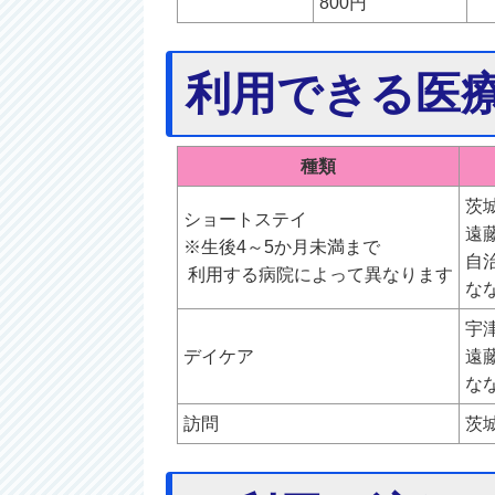
800円
利用できる医
種類
茨
ショートステイ
遠
※生後4～5か月未満まで
自
利用する病院によって異なります
な
宇
デイケア
遠
な
訪問
茨