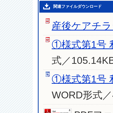
関連ファイルダウンロード
産後ケアチラ
①様式第1号
式／105.14K
①様式第1号
WORD形式／